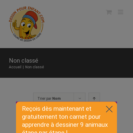
Skip
to
content
Non classé
Accueil
|
Non classé
Trier par
Nom
Montrer
50 produits