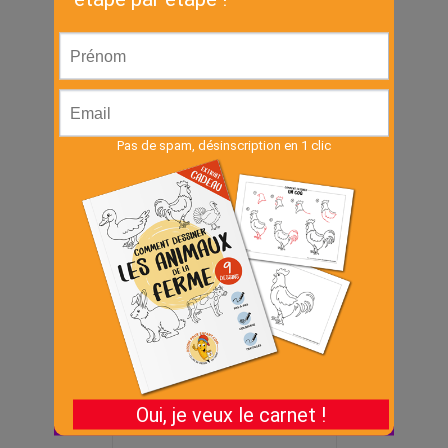
Cahier –
Animaux de la
jungle
€
3.00