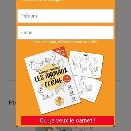
Le Lapin
L’agneau
L’Âne
La Souris
Le Hérisson
Le Cochon d’Inde
Le Taureau
Le Poussin
Le Pigeon
Produits apparentés