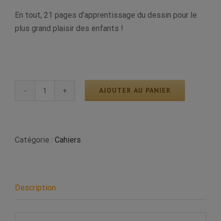
En tout, 21 pages d’apprentissage du dessin pour le
plus grand plaisir des enfants !
AJOUTER AU PANIER
quantité
de
Cahier
-
Catégorie :
Cahiers
Animaux
de
la
Description
ferme