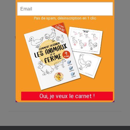
Cahier – Animaux de
la jungle
€
3.00
Ajouter au
Détails
panier