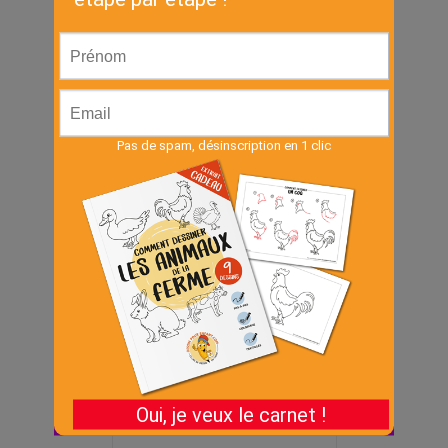
Cahier –
Animaux de la
jungle
€
3.00