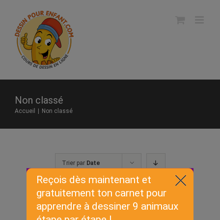
Skip
to
content
Non classé
Accueil
|
Non classé
Trier par
Date
Montrer
150 produits