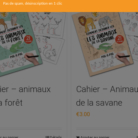
ier – animaux
Cahier – Anima
a forêt
de la savane
€
3.00
r au panier
Détails
Ajouter au panier