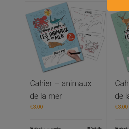
Cahier – animaux
Cah
de la mer
de l
€
3.00
€
3.00
Ajouter au panier
Détails
Ajoute