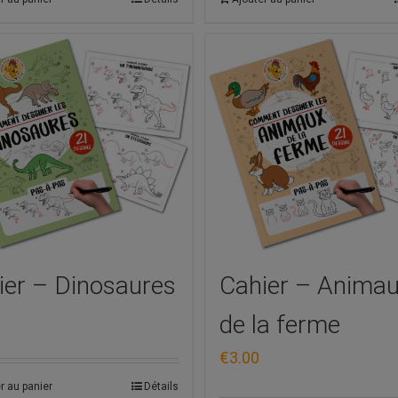
ier – Dinosaures
Cahier – Anima
de la ferme
€
3.00
r au panier
Détails