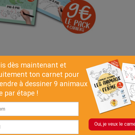
ITE CI-DESSOUS
re panier.
ts