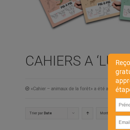
CAHIERS A ‘LUN
«Cahier – animaux de la forêt» a été ajouté à vot
Trier par
Date
Montrer
50 produi