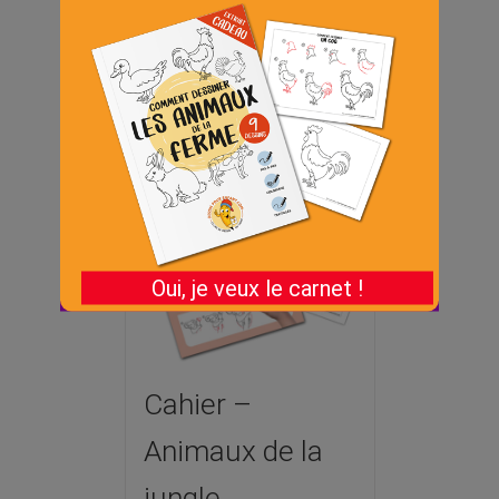
Ajouter au
Détails
panier
Cahier –
Animaux de la
jungle